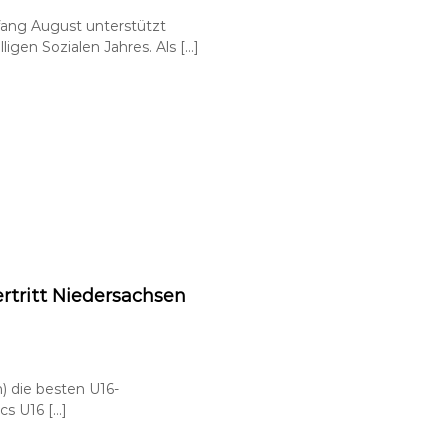
fang August unterstützt
igen Sozialen Jahres. Als […]
tritt Niedersachsen
n) die besten U16-
cs U16 […]