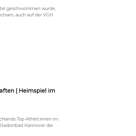
itel geschwommen wurde,
chsen, auch auf der VGH
ften | Heimspiel im
hlands Top-Athlet:innen im
Stadionbad Hannover die