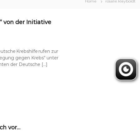
Home
rosalie.kleyboldt
 von der Initiative
tsche Krebshilfe rufen zur
wegung gegen Krebs“ unter
hten der Deutsche […]
ich vor…