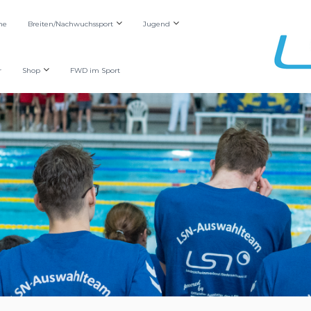
he
Breiten/Nachwuchssport
Jugend
r
Shop
FWD im Sport