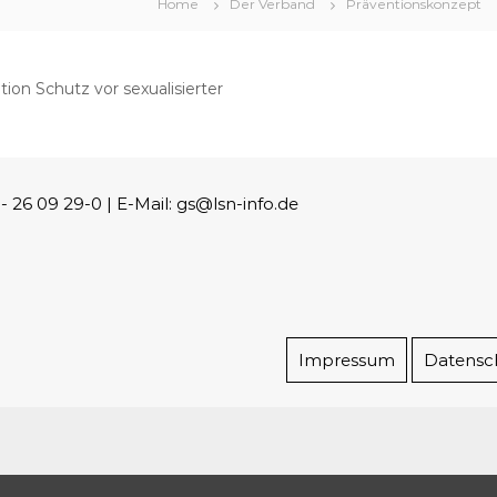
Home
Der Verband
Präventionskonzept
on Schutz vor sexualisierter
26 09 29-0 | E-Mail: gs@lsn-info.de
Impressum
Datensc