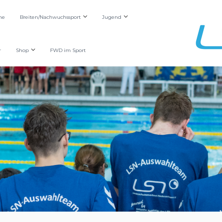
he
Breiten/Nachwuchssport
Jugend
r
Shop
FWD im Sport