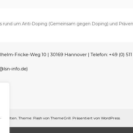
lles rund um Anti-Doping (Gemeinsam gegen Doping) und Präventi
m-Fricke-Weg 10 | 30169 Hannover | Telefon: +49 (0) 511 - 
lsn-info.de)
.
rbehalten. Theme:
Flash
von ThemeGrill. Präsentiert von
WordPress