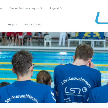
he
Breiten/Nachwuchssport
Jugend
r
Shop
FWD im Sport