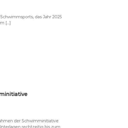
s Schwimmsports, das Jahr 2025
em […]
initiative
 Rahmen der Schwimminitiative
nterlagen rechtzeitig bis zum