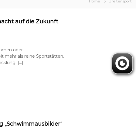
Home
Breitensport
acht auf die Zukunft
immen oder
 mehr als reine Sportstätten.
cklung: […]
ung „Schwimmausbilder“