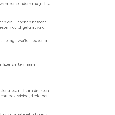
chwimmer, sondern möglichst
gen ein. Daneben besteht
estern durchgeführt wird.
so einige weiße Flecken, in
lizenzierten Trainer.
alentnest nicht im direkten
htungstraining, direkt bei
Trainingsmaterial in Eurem