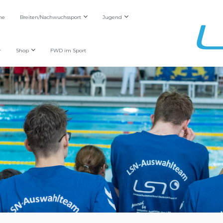
he
Breiten/Nachwuchssport
Jugend
r
Shop
FWD im Sport