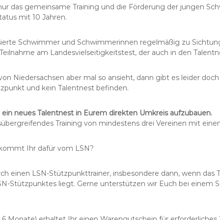
ht nur das gemeinsame Training und die Förderung der jungen S
atus mit 10 Jahren.
essierte Schwimmer und Schwimmerinnen regelmäßig zu Sichtun
Teilnahme am Landesvielseitigkeitstest, der auch in den Talentn
n Niedersachsen aber mal so ansieht, dann gibt es leider doch 
zpunkt und kein Talentnest befinden.
ein neues Talentnest in Eurem direkten Umkreis aufzubauen.
sübergreifendes Training von mindestens drei Vereinen mit einem 
kommt Ihr dafür vom LSN?
rch einen LSN-Stützpunkttrainer, insbesondere dann, wenn das T
-Stützpunktes liegt. Gerne unterstützen wir Euch bei einem Sic
 Monate) erhaltet Ihr einen Warengutschein für erforderliches 