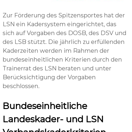
r
b
Zur Förderung des Spitzensportes hat der
a
n
LSN ein Kadersystem eingerichtet, das
d
sich auf Vorgaben des DOSB, des DSV und
N
des LSB stützt. Die jährlich zu erfüllenden
i
Kaderzeiten werden im Rahmen der
e
d
bundeseinheitlichen Kriterien durch den
e
Trainerrat des LSN beraten und unter
r
Berücksichtigung der Vorgaben
s
beschlossen.
a
c
h
Bundeseinheitliche
s
e
Landeskader- und LSN
n