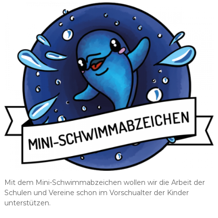
r
b
a
n
d
N
i
e
d
e
r
s
a
c
h
s
Mit dem Mini-Schwimmabzeichen wollen wir die Arbeit der
e
Schulen und Vereine schon im Vorschualter der Kinder
n
unterstützen.