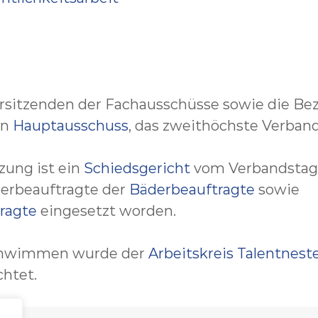
orsitzenden der Fachausschüsse sowie die Be
en
Hauptausschuss
, das zweithöchste Verban
zung ist ein
Schiedsgericht
vom Verbandstag
derbeauftragte der
Bäderbeauftragte
sowie
ragte
eingesetzt worden.
Schwimmen wurde der
Arbeitskreis Talentnest
chtet.