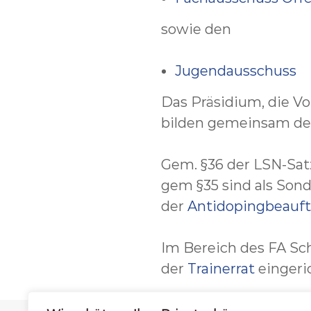
sowie den
Jugendausschuss
Das Präsidium, die V
bilden gemeinsam d
Gem. §36 der LSN-Sat
gem §35 sind als Son
der
Antidopingbeauft
Im Bereich des FA 
der
Trainerrat
eingeri