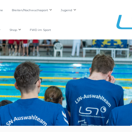
he
Breiten/Nachwuchssport
Jugend
r
Shop
FWD im Sport