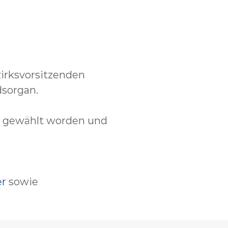
zirksvorsitzenden
dsorgan.
 gewählt worden und
er
sowie