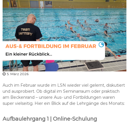
r
b
a
n
d
N
i
e
d
e
r
5. März 2026
s
a
Auch im Februar wurde im LSN wieder viel gelernt, diskutiert
c
und ausprobiert. Ob digital im Seminarraum oder praktisch
am Beckenrand – unsere Aus- und Fortbildungen waren
h
super vielseitig. Hier ein Blick auf die Lehrgänge des Monats:
s
e
Aufbaulehrgang 1 | Online-Schulung
n