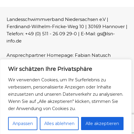
Landesschwimmverband Niedersachsen e.V |
Ferdinand-Wilhelm-Fricke-Weg 10 | 30169 Hannover |
Telefon: +49 (0) 511 - 26 09 29-0 | E-Mail: gs@lsn-
info.de
Ansprechpartner Homepage: Fabian Natusch
(webmaster@lsn-info.de)
Wir schätzen Ihre Privatsphäre
Fotos: LSN und Patrick Wallbaum
Wir verwenden Cookies, um Ihr Surferlebnis zu
verbessern, personalisierte Anzeigen oder Inhalte
Impressum
Datenschutz
einzusetzen und unseren Datenverkehr zu analysieren.
Wenn Sie auf „Alle akzeptieren" klicken, stimmen Sie
der Anwendung von Cookies zu.
Copyright © 2026
Landesschwimmverband Niedersachsen
Alle Rechte
Anpassen
Alles ablehnen
Alle akzeptieren
vorbehalten. Theme:
Flash
von ThemeGrill. Präsentiert von
WordPress