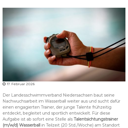
r
b
a
n
d
N
i
e
d
e
r
s
a
17. Februar 2026
c
Der Landesschwimmverband Niedersachsen baut seine
h
Nachwuchsarbeit im Wasserball weiter aus und sucht dafür
s
einen engagierten Trainer, der junge Talente frühzeitig
e
entdeckt, begleitet und sportlich entwickelt. Für diese
n
Aufgabe ist ab sofort eine Stelle als
Talentsichtungstrainer
(m/w/d) Wasserball
in Teilzeit (20 Std./Woche) am Standort