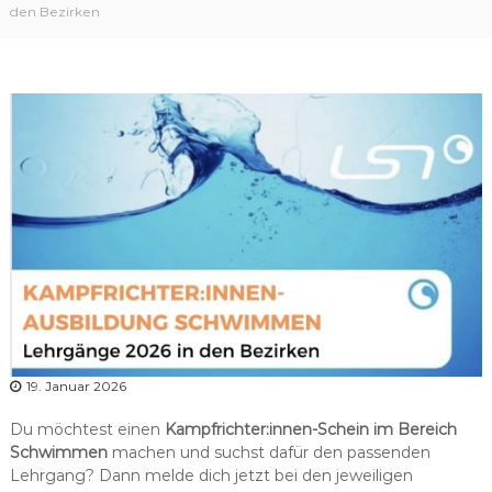
r
den Bezirken
b
a
n
d
N
i
e
d
e
r
s
a
c
h
19. Januar 2026
s
e
Du möchtest einen
Kampfrichter:innen-Schein im Bereich
n
Schwimmen
machen und suchst dafür den passenden
Lehrgang? Dann melde dich jetzt bei den jeweiligen