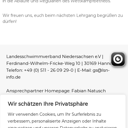
in die Abläufe und Regularien des Wettkampfbetriebs.
Wir freuen uns, euch beim nächsten Lehrgang begrüßen zu
dürfen!
Landesschwimmverband Niedersachsen e.V |
Ferdinand-Wilhelm-Fricke-Weg 10 | 30169 Hannover |
Telefon: +49 (0) 511 - 26 09 29-0 | E-Mail: gs@lsn-
info.de
Ansprechpartner Homepage: Fabian Natusch
(webmaster@lsn-info.de)
Wir schätzen Ihre Privatsphäre
Fotos: LSN und Patrick Wallbaum
Wir verwenden Cookies, um Ihr Surferlebnis zu
verbessern, personalisierte Anzeigen oder Inhalte
Impressum
Datenschutz