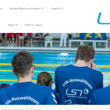
he
Breiten/Nachwuchssport
Jugend
r
Shop
FWD im Sport