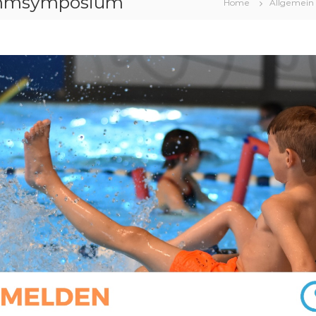
wimmsymposium
Home
Allgemein