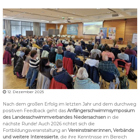
r
b
a
n
d
N
i
e
d
e
r
s
a
12. Dezember 2025
c
Nach dem großen Erfolg im letzten Jahr und dem durchweg
h
positiven Feedback geht das
Anfängerschwimmsymposium
s
des Landesschwimmverbandes Niedersachsen
in die
e
nächste Runde! Auch 2026 richtet sich die
n
Fortbildungsveranstaltung an
Vereinstrainer:innen, Verbände
und weitere Interessierte
, die ihre Kenntnisse im Bereich