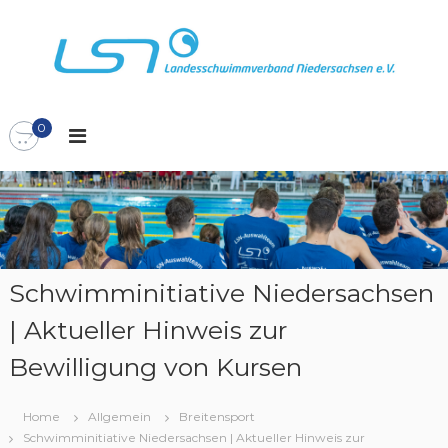
Z
u
m
I
L
L
n
S
h
a
N
0
a
n
l
d
t
e
s
s
p
s
r
c
i
n
h
Schwimminitiative Niedersachsen
g
w
| Aktueller Hinweis zur
e
i
n
m
Bewilligung von Kursen
m
v
Home
Allgemein
Breitensport
e
Schwimminitiative Niedersachsen | Aktueller Hinweis zur