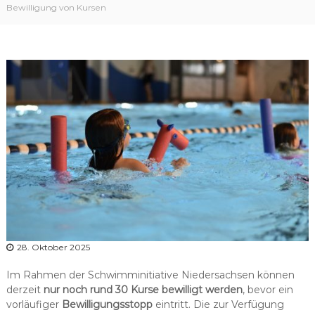
r
Bewilligung von Kursen
b
a
n
d
N
i
e
d
e
r
s
a
c
h
28. Oktober 2025
s
e
Im Rahmen der Schwimminitiative Niedersachsen können
n
derzeit
nur noch rund 30 Kurse bewilligt werden
, bevor ein
vorläufiger
Bewilligungsstopp
eintritt. Die zur Verfügung