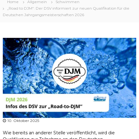
r
Home
Allgemein
Schwimmen
b
„Road to DJM“: Der DSV informiert zur neuen Qualifikation für die
Deutschen Jahrgangsmeisterschaften 2026
a
n
d
N
i
e
d
e
r
s
a
c
h
s
e
10. Oktober 2025
n
Wie bereits an anderer Stelle veröffentlicht, wird die