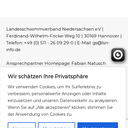
Landesschwimmverband Niedersachsen e.V |
Ferdinand-Wilhelm-Fricke-Weg 10 | 30169 Hannover |
Telefon: +49 (0) 511 - 26 09 29-0 | E-Mail: gs@lsn-
info.de
Ansprechpartner Homepage: Fabian Natusch
(webmaster@lsn-info.de)
Wir schätzen Ihre Privatsphäre
Fotos: LSN und Patrick Wallbaum
Wir verwenden Cookies, um Ihr Surferlebnis zu
verbessern, personalisierte Anzeigen oder Inhalte
Impressum
Datenschutz
einzusetzen und unseren Datenverkehr zu analysieren.
Wenn Sie auf „Alle akzeptieren" klicken, stimmen Sie
der Anwendung von Cookies zu.
Copyright © 2026
Landesschwimmverband Niedersachsen
Alle Rechte