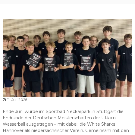
r
b
a
n
d
N
i
e
d
e
r
s
a
c
11. Juli 2025
h
s
Ende Juni wurde im Sportbad Neckarpark in Stuttgart die
e
Endrunde der Deutschen Meisterschaften der U14 im
n
Wasserball ausgetragen – mit dabei: die White Sharks
Hannover als niedersächsischer Verein. Gemeinsam mit den