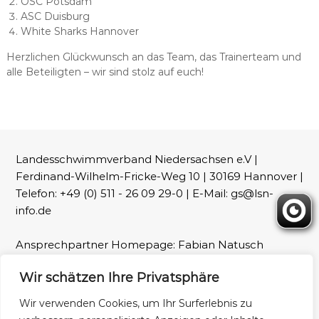
OSC Potsdam
ASC Duisburg
White Sharks Hannover
Herzlichen Glückwunsch an das Team, das Trainerteam und
alle Beteiligten – wir sind stolz auf euch!
Landesschwimmverband Niedersachsen e.V |
Ferdinand-Wilhelm-Fricke-Weg 10 | 30169 Hannover |
Telefon: +49 (0) 511 - 26 09 29-0 | E-Mail: gs@lsn-
info.de
Ansprechpartner Homepage: Fabian Natusch
(webmaster@lsn-info.de)
Wir schätzen Ihre Privatsphäre
Fotos: LSN und Patrick Wallbaum
Wir verwenden Cookies, um Ihr Surferlebnis zu