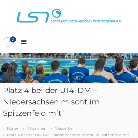
Z
u
m
I
L
L
n
S
h
a
N
0
a
n
l
d
t
e
s
s
p
s
r
c
i
n
h
Platz 4 bei der U14-DM –
g
w
Niedersachsen mischt im
e
i
n
m
Spitzenfeld mit
m
v
Home
Allgemein
Wasserball
e
Platz 4 bei der U14-DM – Niedersachsen mischt im Spitzenfeld mit