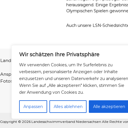
herausragend. Einige Ergebniss
Olympischen Spielen gewonne
Auch unsere LSN-Schiedsricht
Wir schätzen Ihre Privatsphäre
Landesschwimmverband Niedersachsen e.V | Ferdinand-Wilhel
Wir verwenden Cookies, um Ihr Surferlebnis zu
verbessern, personalisierte Anzeigen oder Inhalte
Ansprechpartner Homepage: Fabian Natusch (webmaster@
einzusetzen und unseren Datenverkehr zu analysieren
Fotos: LSN und Patrick Wallbaum
Wenn Sie auf „Alle akzeptieren" klicken, stimmen Sie
der Anwendung von Cookies zu.
Anpassen
Alles ablehnen
Alle akzeptieren
Copyright © 2026
Landesschwimmverband Niedersachsen
Alle Rechte vo