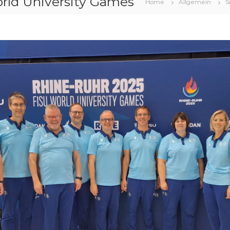
rld University Games
Home
Allgemein
S