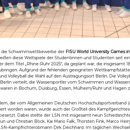
nden die Schwimmwettbewerbe der
FISU World University Games in 
ißen diese Weltspiele der Studentinnen und Studenten seit ein
ter dem Titel „Rhine-Ruhr 2025“, da geplant war, die insgesamt 1
bringen. Aufgrund der fehlenden geeigneten Wettkampfstätten f
Volleyball die Wahl auf den Austragungsort Berlin. Die Volleyb
Berlin verteilt, die Wassersportler vom Schwimmen und Wasser
en waren in Bochum, Duisburg, Essen, Mülheim/Ruhr und Hagen z
lern, die vom Allgemeinen Deutschen Hochschulsportverband (a
 worden waren, wurde auch der Großteil des Kampfgerichtes 
etzt. Dabei stellte der LSN mit insgesamt neun Schiedsrichte
 und Christian Böck, Kai Mario Falk, Thorsten Fink, Marco Heinj
SN-Kampfrichterobmann Dirk Deichhard. Im täglichen Wechsel w