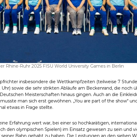
 Rhine-Ruhr 2025 FISU World University Games in Berlin
frichter insbesondere die Wettkampfzeiten (teilweise 7 Stund
2 Uhr) sowie die sehr strikten Abläufe am Beckenrand, die noch
Deutschen Meisterschaften hinaus gingen. Auch an die Einkleidu
musste man sich erst gewöhnen. „You are part of the show“ und 
l etwas in Frage stellte.
 eine Erfahrung wert war, bei einer so hochkarätigen, internation
ch den olympischen Spielen) im Einsatz gewesen zu sein und vie
f seiner Bahn gehabt zu haben. Die Leistungen an den sieben