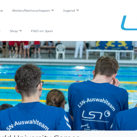
he
Breiten/Nachwuchssport
Jugend
r
Shop
FWD im Sport