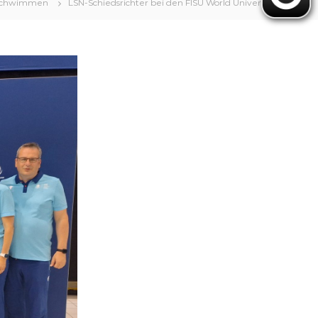
chwimmen
LSN-Schiedsrichter bei den FISU World University Games