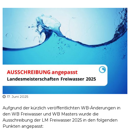
r
b
a
n
d
N
i
e
d
e
r
s
a
c
17. Juni 2025
h
s
Aufgrund der kürzlich veröffentlichten WB-Änderungen in
e
den WB Freiwasser und WB Masters wurde die
n
Ausschreibung der LM Freiwasser 2025 in den folgenden
Punkten angepasst: