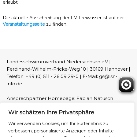
erlaubt.
Die aktuelle Ausschreibung der LM Freiwasser ist auf der
Veranstaltungsseite
zu finden.
Landesschwimmverband Niedersachsen e.V |
Ferdinand-Wilhelm-Fricke-Weg 10 | 30169 Hannover |
Telefon: +49 (0) 511 - 26 09 29-0 | E-Mail: gs@lsn-
info.de
Ansprechpartner Homepage: Fabian Natusch
(webmaster@lsn-info.de)
Wir schätzen Ihre Privatsphäre
Fotos: LSN und Patrick Wallbaum
Wir verwenden Cookies, um Ihr Surferlebnis zu
verbessern, personalisierte Anzeigen oder Inhalte
Impressum
Datenschutz