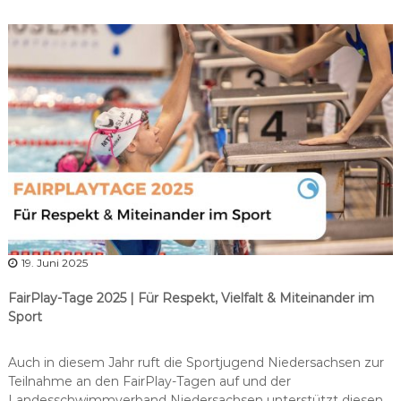
r
b
a
n
d
N
i
e
d
e
r
s
a
19. Juni 2025
c
FairPlay-Tage 2025 | Für Respekt, Vielfalt & Miteinander im
h
Sport
s
e
Auch in diesem Jahr ruft die Sportjugend Niedersachsen zur
n
Teilnahme an den FairPlay-Tagen auf und der
Landesschwimmverband Niedersachsen unterstützt diesen