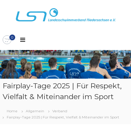
Z
u
m
I
L
L
n
S
h
a
N
0
a
n
l
d
t
e
s
s
p
s
r
c
i
n
h
Fairplay-Tage 2025 | Für Respekt,
g
w
Vielfalt & Miteinander im Sport
e
i
n
m
m
Home
Allgemein
Verband
Fairplay-Tage 2025 | Für Respekt, Vielfalt & Miteinander im Sport
v
e