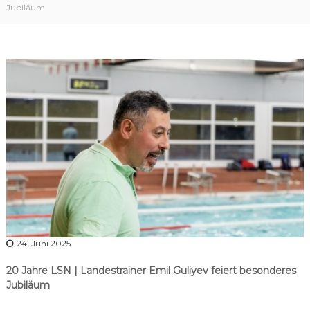
r
Jubiläum
b
a
n
d
N
i
e
d
e
r
s
a
c
h
24. Juni 2025
s
e
20 Jahre LSN | Landestrainer Emil Guliyev feiert besonderes
n
Jubiläum