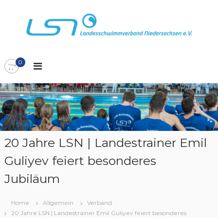
Z
u
m
I
L
L
n
S
h
a
N
0
a
n
l
d
t
e
s
s
p
s
r
c
i
n
h
20 Jahre LSN | Landestrainer Emil
g
w
Guliyev feiert besonderes
e
i
n
m
Jubiläum
m
v
Home
Allgemein
Verband
e
20 Jahre LSN | Landestrainer Emil Guliyev feiert besonderes