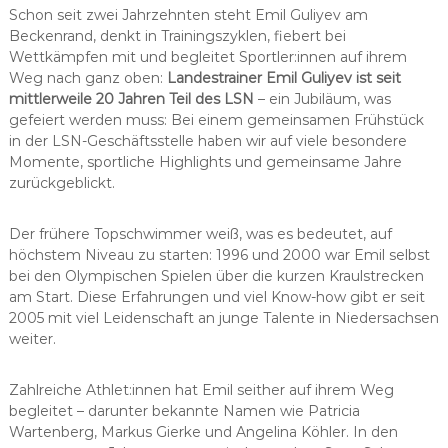
Schon seit zwei Jahrzehnten steht Emil Guliyev am
Beckenrand, denkt in Trainingszyklen, fiebert bei
Wettkämpfen mit und begleitet Sportler:innen auf ihrem
Weg nach ganz oben:
Landestrainer Emil Guliyev ist seit
mittlerweile 20 Jahren Teil des LSN
– ein Jubiläum, was
gefeiert werden muss: Bei einem gemeinsamen Frühstück
in der LSN-Geschäftsstelle haben wir auf viele besondere
Momente, sportliche Highlights und gemeinsame Jahre
zurückgeblickt.
Der frühere Topschwimmer weiß, was es bedeutet, auf
höchstem Niveau zu starten: 1996 und 2000 war Emil selbst
bei den Olympischen Spielen über die kurzen Kraulstrecken
am Start. Diese Erfahrungen und viel Know-how gibt er seit
2005 mit viel Leidenschaft an junge Talente in Niedersachsen
weiter.
Zahlreiche Athlet:innen hat Emil seither auf ihrem Weg
begleitet – darunter bekannte Namen wie Patricia
Wartenberg, Markus Gierke und Angelina Köhler. In den