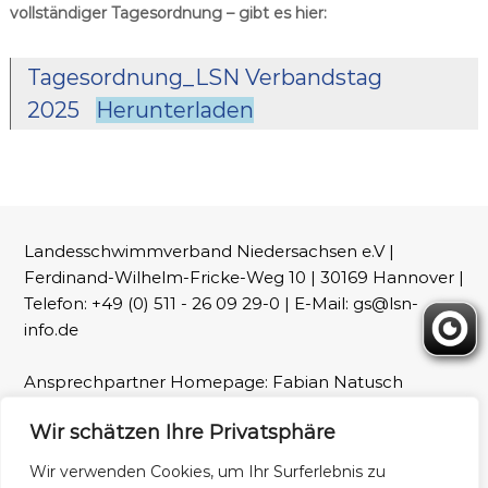
vollständiger Tagesordnung – gibt es hier:
Tagesordnung_LSN Verbandstag
2025
Herunterladen
Landesschwimmverband Niedersachsen e.V |
Ferdinand-Wilhelm-Fricke-Weg 10 | 30169 Hannover |
Telefon: +49 (0) 511 - 26 09 29-0 | E-Mail: gs@lsn-
info.de
Ansprechpartner Homepage: Fabian Natusch
(webmaster@lsn-info.de)
Wir schätzen Ihre Privatsphäre
Fotos: LSN und Patrick Wallbaum
Wir verwenden Cookies, um Ihr Surferlebnis zu