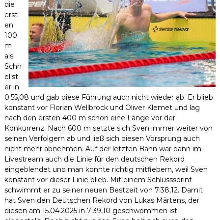
die
erst
en
100
m
als
Schn
ellst
er in
0:55,08 und gab diese Führung auch nicht wieder ab. Er blieb
konstant vor Florian Wellbrock und Oliver Klemet und lag
nach den ersten 400 m schon eine Länge vor der
Konkurrenz. Nach 600 m setzte sich Sven immer weiter von
seinen Verfolgern ab und ließ sich diesen Vorsprung auch
nicht mehr abnehmen. Auf der letzten Bahn war dann im
Livestream auch die Linie für den deutschen Rekord
eingeblendet und man konnte richtig mitfiebern, weil Sven
konstant vor dieser Linie blieb. Mit einem Schlusssprint
schwimmt er zu seiner neuen Bestzeit von 7:38,12. Damit
hat Sven den Deutschen Rekord von Lukas Märtens, der
diesen am 15.04.2025 in 7:39,10 geschwommen ist