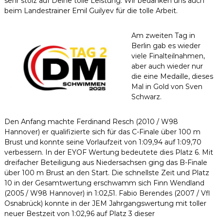
sehr stolz auf Deine tolle Leistung. Wir bedanken uns auch
beim Landestrainer Emil Guilyev für die tolle Arbeit.
Am zweiten Tag in
Berlin gab es wieder
viele Finalteilnahmen,
aber auch wieder nur
die eine Medaille, dieses
Mal in Gold von Sven
Schwarz.
Den Anfang machte Ferdinand Resch (2010 / W98
Hannover) er qualifizierte sich für das C-Finale über 100 m
Brust und konnte seine Vorlaufzeit von 1:09,94 auf 1:09,70
verbessern. In der EYOF Wertung bedeutete dies Platz 6. Mit
dreifacher Beteiligung aus Niedersachsen ging das B-Finale
über 100 m Brust an den Start. Die schnellste Zeit und Platz
10 in der Gesamtwertung erschwamm sich Finn Wendland
(2005 / W98 Hannover) in 1:02,51. Fabio Berendes (2007 / Vfl
Osnabrück) konnte in der JEM Jahrgangswertung mit toller
neuer Bestzeit von 1:02,96 auf Platz 3 dieser