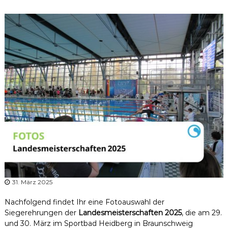
r
b
a
n
d
N
i
e
d
e
r
s
a
c
h
31. März 2025
s
e
Nachfolgend findet Ihr eine Fotoauswahl der
n
Siegerehrungen der
Landesmeisterschaften 2025
, die am 29.
und 30. März im Sportbad Heidberg in Braunschweig