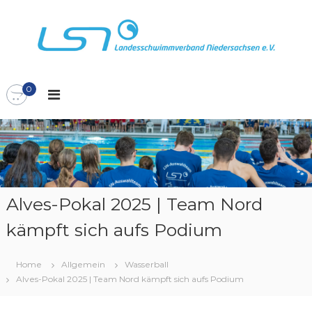
Z
u
m
I
L
L
n
S
h
a
N
0
a
n
l
d
t
e
s
s
p
s
r
c
i
n
h
Alves-Pokal 2025 | Team Nord
g
w
kämpft sich aufs Podium
e
i
n
m
m
Home
Allgemein
Wasserball
Alves-Pokal 2025 | Team Nord kämpft sich aufs Podium
v
e