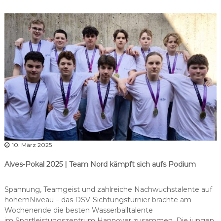
r
b
a
n
d
N
i
e
d
e
r
s
a
10. März 2025
c
Alves-Pokal 2025 | Team Nord kämpft sich aufs Podium
h
s
Spannung, Teamgeist und zahlreiche Nachwuchstalente auf
e
hohemNiveau – das DSV-Sichtungsturnier
brachte am
n
Wochenende die besten Wasserballtalente
im Sportleistungszentrum Hannover zusammen. Die jungen