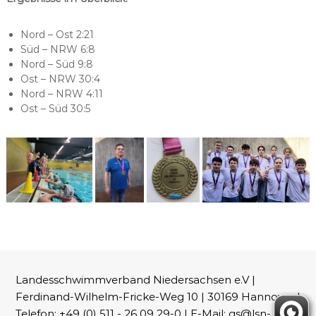
Nord – Ost 2:21
Süd – NRW 6:8
Nord – Süd 9:8
Ost – NRW 30:4
Nord – NRW 4:11
Ost – Süd 30:5
Landesschwimmverband Niedersachsen e.V |
Ferdinand-Wilhelm-Fricke-Weg 10 | 30169 Hannover |
Telefon: +49 (0) 511 - 26 09 29-0 | E-Mail: gs@lsn-