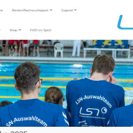
he
Breiten/Nachwuchssport
Jugend
r
Shop
FWD im Sport