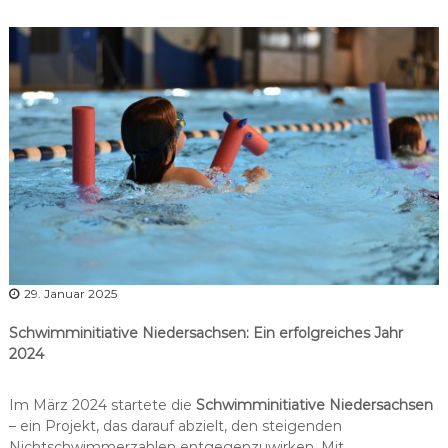
r
b
a
n
d
N
i
e
d
e
r
s
a
29. Januar 2025
c
Schwimminitiative Niedersachsen: Ein erfolgreiches Jahr
h
2024
s
e
Im März 2024 startete die
Schwimminitiative Niedersachsen
n
– ein Projekt, das darauf abzielt, den steigenden
Nichtschwimmerzahlen entgegenzuwirken. Mit