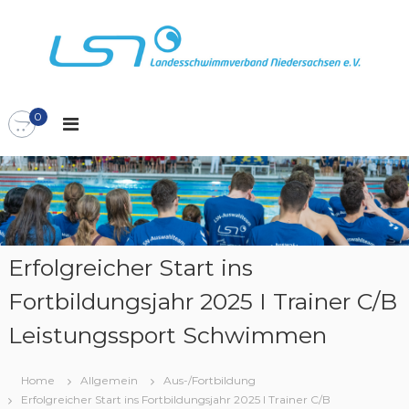
Z
u
m
I
L
L
n
S
h
a
N
0
a
n
l
d
t
e
s
s
p
s
r
c
i
n
h
Erfolgreicher Start ins
g
w
Fortbildungsjahr 2025 I Trainer C/B
e
i
n
m
Leistungssport Schwimmen
m
v
Home
Allgemein
Aus-/Fortbildung
e
Erfolgreicher Start ins Fortbildungsjahr 2025 I Trainer C/B