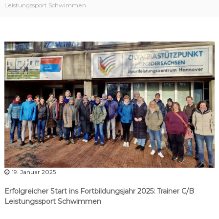
r
Leistungssport Schwimmen
b
a
n
d
N
i
e
d
e
r
s
a
c
h
19. Januar 2025
s
e
Erfolgreicher Start ins Fortbildungsjahr 2025: Trainer C/B
n
Leistungssport Schwimmen