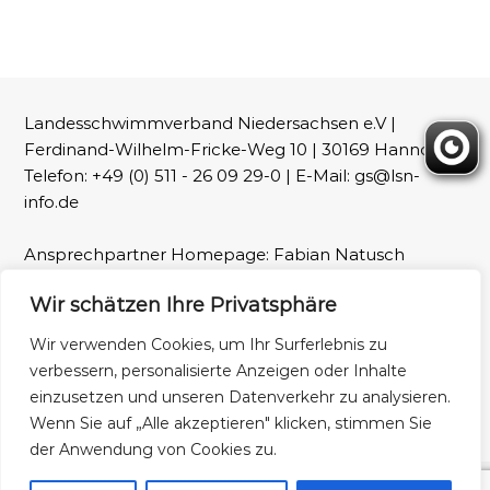
Landesschwimmverband Niedersachsen e.V |
Ferdinand-Wilhelm-Fricke-Weg 10 | 30169 Hannover |
Telefon: +49 (0) 511 - 26 09 29-0 | E-Mail: gs@lsn-
info.de
Ansprechpartner Homepage: Fabian Natusch
(webmaster@lsn-info.de)
Wir schätzen Ihre Privatsphäre
Fotos: LSN und Patrick Wallbaum
Wir verwenden Cookies, um Ihr Surferlebnis zu
verbessern, personalisierte Anzeigen oder Inhalte
Impressum
Datenschutz
einzusetzen und unseren Datenverkehr zu analysieren.
Wenn Sie auf „Alle akzeptieren" klicken, stimmen Sie
der Anwendung von Cookies zu.