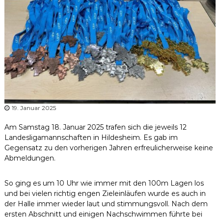
r
b
a
n
d
N
i
e
d
e
19. Januar 2025
r
Am Samstag 18. Januar 2025 trafen sich die jeweils 12
s
Landesligamannschaften in Hildesheim. Es gab im
a
Gegensatz zu den vorherigen Jahren erfreulicherweise keine
c
Abmeldungen.
h
s
So ging es um 10 Uhr wie immer mit den 100m Lagen los
e
und bei vielen richtig engen Zieleinläufen wurde es auch in
n
der Halle immer wieder laut und stimmungsvoll. Nach dem
ersten Abschnitt und einigen Nachschwimmen führte bei