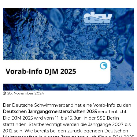
r
b
a
n
d
N
i
e
d
e
r
s
a
28. November 2024
c
h
Der Deutsche Schwimmverband hat eine Vorab-Info zu den
s
Deutschen Jahrgangsmeisterschaften 2025
veröffentlicht.
Die DJM 2025 wird vom 11. bis 15. Juni in der SSE Berlin
e
stattfinden. Startberechtigt werden die Jahrgänge 2007 bis
n
2012 sein. Wie bereits bei den zurückliegenden Deutschen