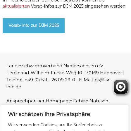
Im nachfolgenden Schreiben des DSV können die
aktualisierten
Vorab-Infos zur DJM 2025 eingesehen werden:
Vorab-Info zur DJM 2025
Landesschwimmverband Niedersachsen e.V |
Ferdinand-Wilhelm-Fricke-Weg 10 | 30169 Hannover |
Telefon: +49 (0) 511 - 26 09 29-0 | E-Mail: gs@lsn-
info.de
Ansprechpartner Homepage: Fabian Natusch
(webmaster@lsn-info.de)
Wir schätzen Ihre Privatsphäre
Fotos: LSN und Patrick Wallbaum
Wir verwenden Cookies, um Ihr Surferlebnis zu