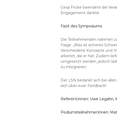
Gesa Fricke beendete die Veran
Engagement dankte.
Fazit des Symposiums
Die Teilnehmenden nahmen zahl
Frage: „Was ist sicheres Schwi
Verschiedene Konzepte und He
arbeitet, die er hat. Zudem lie
umgesetzt werden, jedoch lade
zu integrieren.
Der LSN bedankt sich bei allen
sich über euer Feedback!
Referent:innen: Uwe Legahn, Kar
Podiumsteilnehmer:innen: Matth