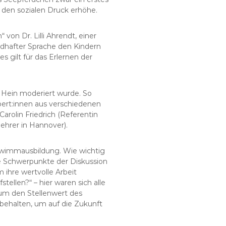
d den sozialen Druck erhöhe.
von Dr. Lilli Ahrendt, einer
ildhafter Sprache den Kindern
 gilt für das Erlernen der
 Hein moderiert wurde. So
ert:innen aus verschiedenen
Carolin Friedrich (Referentin
lehrer in Hannover).
hwimmausbildung. Wie wichtig
re Schwerpunkte der Diskussion
ihre wertvolle Arbeit
ellen?“ – hier waren sich alle
 um den Stellenwert des
behalten, um auf die Zukunft