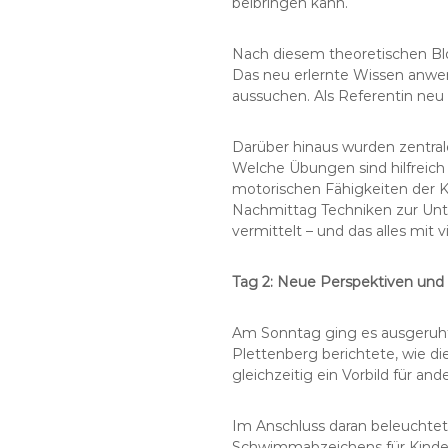
beibringen kann.
Nach diesem theoretischen Blo
Das neu erlernte Wissen anwen
aussuchen. Als Referentin neu 
Darüber hinaus wurden zentra
Welche Übungen sind hilfreich 
motorischen Fähigkeiten der 
Nachmittag Techniken zur Unte
vermittelt – und das alles mit v
Tag 2: Neue Perspektiven und
Am Sonntag ging es ausgeruht
Plettenberg berichtete, wie d
gleichzeitig ein Vorbild für and
Im Anschluss daran beleuchtet
Schwimmabzeichens für Kinder 