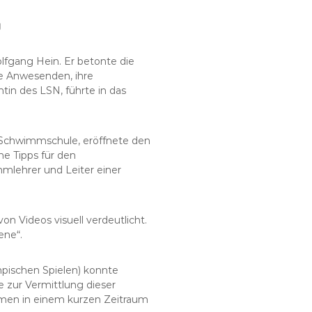
g
fgang Hein. Er betonte die
e Anwesenden, ihre
tin des LSN, führte in das
er Schwimmschule, eröffnete den
e Tipps für den
mlehrer und Leiter einer
n Videos visuell verdeutlicht.
ene“.
mpischen Spielen) konnte
 zur Vermittlung dieser
mmen in einem kurzen Zeitraum