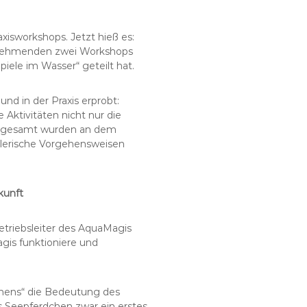
isworkshops. Jetzt hieß es:
eilnehmenden zwei Workshops
iele im Wasser“ geteilt hat.
d in der Praxis erprobt:
Aktivitäten nicht nur die
Insgesamt wurden an dem
elerische Vorgehensweisen
kunft
triebsleiter des AquaMagis
gis funktioniere und
chens“ die Bedeutung des
s Seepferdchen zwar ein erstes