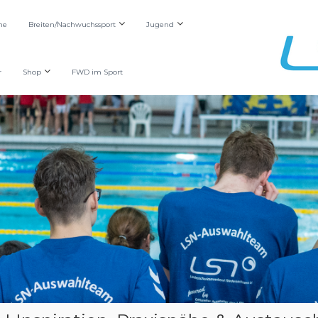
he
Breiten/Nachwuchssport
Jugend
r
Shop
FWD im Sport