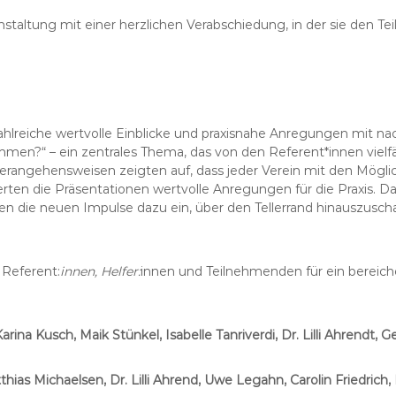
staltung mit einer herzlichen Verabschiedung, in der sie den Te
reiche wertvolle Einblicke und praxisnahe Anregungen mit nac
mmen?“ – ein zentrales Thema, das von den Referent*innen vielfä
rangehensweisen zeigten auf, dass jeder Verein mit den Mögl
ferten die Präsentationen wertvolle Anregungen für die Praxis. Dabe
n die neuen Impulse dazu ein, über den Tellerrand hinauszuscha
 Referent:
innen, Helfer:
innen und Teilnehmenden für ein bereic
ina Kusch, Maik Stünkel, Isabelle Tanriverdi, Dr. Lilli Ahrendt, 
ias Michaelsen, Dr. Lilli Ahrend, Uwe Legahn, Carolin Friedrich, 