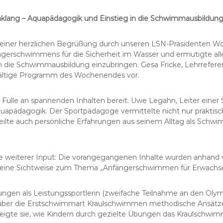
Einklang – Aquapädagogik und Einstieg in die Schwimmausbildun
einer herzlichen Begrüßung durch unseren LSN-Präsidenten Wol
ngerschwimmens für die Sicherheit im Wasser und ermutigte all
n die Schwimmausbildung einzubringen. Gesa Fricke, Lehrreferen
lfältige Programm des Wochenendes vor.
ne Fülle an spannenden Inhalten bereit. Uwe Legahn, Leiter ein
uapädagogik. Der Sportpädagoge vermittelte nicht nur praktisch
ilte auch persönliche Erfahrungen aus seinem Alltag als Schwim
e weiterer Input: Die vorangegangenen Inhalte wurden anhand vo
seine Sichtweise zum Thema „Anfängerschwimmen für Erwachs
rungen als Leistungssportlerin (zweifache Teilnahme an den Oly
g über die Erstschwimmart Kraulschwimmen methodische Ansätze
eigte sie, wie Kindern durch gezielte Übungen das Kraulschwi