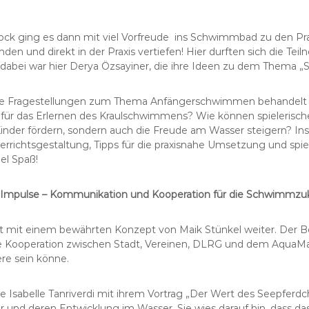
ck ging es dann mit viel Vorfreude ins Schwimmbad zu den Prax
den und direkt in der Praxis vertiefen! Hier durften sich die T
dabei war hier Derya Özsayiner, die ihre Ideen zu dem Thema „Sp
le Fragestellungen zum Thema Anfängerschwimmen behandelt un
für das Erlernen des Kraulschwimmens? Wie können spielerische 
Kinder fördern, sondern auch die Freude am Wasser steigern? 
rrichtsgestaltung, Tipps für die praxisnahe Umsetzung und spi
iel Spaß!
 Impulse – Kommunikation und Kooperation für die Schwimmzu
 mit einem bewährten Konzept von Maik Stünkel weiter. Der Be
ie Kooperation zwischen Stadt, Vereinen, DLRG und dem AquaMa
ere sein könne.
e Isabelle Tanriverdi mit ihrem Vortrag „Der Wert des Seepferd
und deren Entwicklung im Wasser. Sie wies darauf hin, dass da