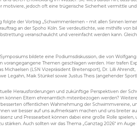
r motiviere, jedoch oft eine trügerische Sicherheit vermittle un
folgte der Vortrag „Schwimmenlernen – mit allen Sinnen lernen“ 
auftrag an der Spoho Köln. Sie verdeutlichte, wie mithilfe von b
trettung veranschaulicht und vereinfacht werden kann. Gleiches
Symposiums bildete eine Podiumsdiskussion, die von Wolfgang
den vorangegangene Themen geschlagen werden. Hier trafen Exp
 Michaelsen (LSN Vizepräsident Breitensport), Dr. Lilli Ahrendt, 
 Uwe Legahn, Maik Stünkel sowie Justus Theis (angehender Sport
ktuelle Herausforderungen und zukünftige Perspektiven der Sc
iefern können Eltern ehrenamtlich miteinbezogen werden? Weite
rbesserten öffentlichen Wahrnehmung der Schwimmvereine, um 
nen wir besser auf uns aufmerksam machen und uns breiter aufst
räsenz und Pressearbeit können dabei eine große Rolle spielen,
 stärken. Auch sollten wir das Thema „Ganztag 2026“ im Auge 