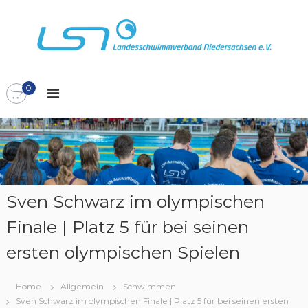
Z
u
m
I
L
L
n
S
h
a
N
0
a
n
l
d
t
e
s
s
p
s
r
c
i
n
h
Sven Schwarz im olympischen
g
w
Finale | Platz 5 für bei seinen
e
i
n
m
ersten olympischen Spielen
m
v
Home
Allgemein
Schwimmen
e
Sven Schwarz im olympischen Finale | Platz 5 für bei seinen ersten