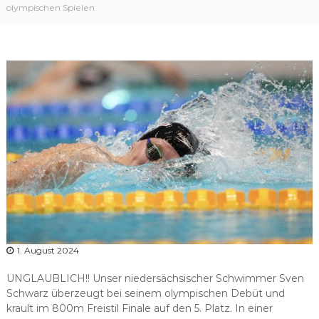
r
olympischen Spielen
b
a
n
d
N
i
e
d
e
r
s
a
c
h
1. August 2024
s
e
UNGLAUBLICH!! Unser niedersächsischer Schwimmer Sven
n
Schwarz überzeugt bei seinem olympischen Debüt und
krault im 800m Freistil Finale auf den 5. Platz. In einer