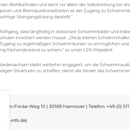
 unser Wohlbefinden und dient vor allem der Selbstrettung bei d
egionen und Brennpunktstadtteilen ist der Zugang zu Schwimmb
ichtige Übergangslösung darstellt.“
 Wolfgang, dass langfristig in stationäre Schwimmbäder und ins
chulen investiert werden müsse. „Diese kleinen Schwimmhallen
n Zugang zu regelmäßigen Schwimmkursen zu ermöglichen und 
 flächendeckend zu sichern,“ so unser LSN-Präsident.
dersachsen bleibt weiterhin engagiert, um die Schwimmausbi
digen Strukturen zu schaffen, damit alle Kinder das Schwimme
m-Fricke-Weg 10 | 30169 Hannover | Telefon: +49 (0) 511 - 
lsn-info.de)
.