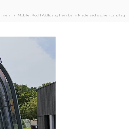
mmen
Mobiler Pool I Wolfgang Hein beim Niedersächsischen Landtag