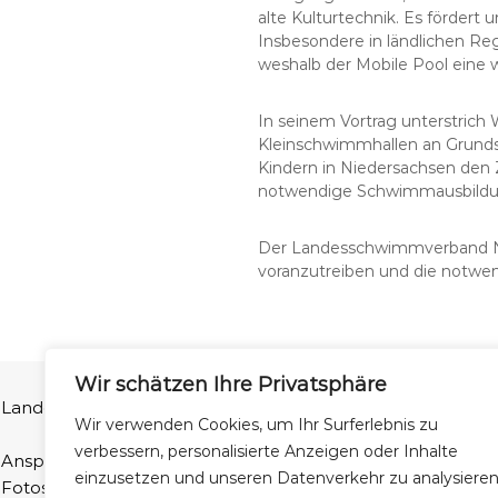
alte Kulturtechnik. Es fördert
Insbesondere in ländlichen R
weshalb der Mobile Pool eine w
In seinem Vortrag unterstrich
Kleinschwimmhallen an Grunds
Kindern in Niedersachsen de
notwendige Schwimmausbildung
Der Landesschwimmverband Nie
voranzutreiben und die notwen
Wir schätzen Ihre Privatsphäre
Landesschwimmverband Niedersachsen e.V | Ferdinand-Wilhel
Wir verwenden Cookies, um Ihr Surferlebnis zu
verbessern, personalisierte Anzeigen oder Inhalte
Ansprechpartner Homepage: Fabian Natusch (webmaster@
einzusetzen und unseren Datenverkehr zu analysieren
Fotos: LSN und Patrick Wallbaum