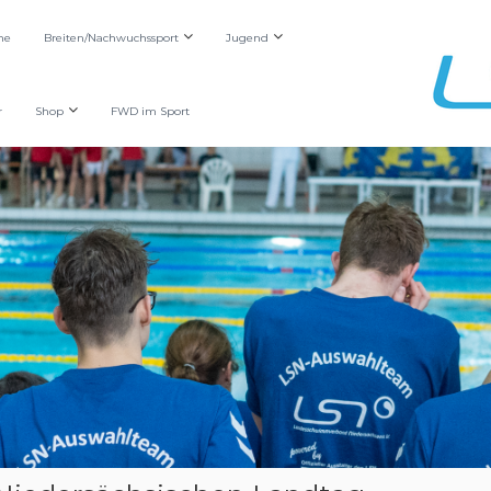
he
Breiten/Nachwuchssport
Jugend
r
Shop
FWD im Sport