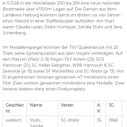
in 5:13,66 in der Altersklasse 200 bis 239 eine neue nationale
Bestmarke über 4*100m Lagen auf. Die Damen aus dem
Landkreis Harburg konnten damit im dritten vor vier Jahren
einen Rekord in einer Staffeldisziplin aufstellen. Am Start
waren Claudia Lipski, Deike Homeyer, Sandra Stuhr und Jana
Scharnberg.
Im Medaillenspiegel konnten der TSV Quakenbrück mit 25
Titeln seine Spitzenposition aus dem Vorjahr verteidigen. Auf
den Plätzen (Platz 2- 8) folgen TSV Achim (23), SGS
Hannover (21), SC Hellas Salzgitter, W98 Hannover & SC
Seevetal (je 15) sowie SF Meckelfeld und SG Wiste (je 13). Von
51 angetretenen Vereinen gewannen 47 mindestens einen
Titel. Zwei weitere gewannen mindestens eine Medaille. Zwei
Vereine blieben ohne einen Podiumsplatz.
Geschlec
Name
Verein
A
JG
S
ht
K
weiblich
Stuhr,
SG Wiste
55
1968
Sandra