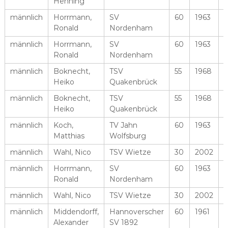
Henning
männlich
Horrmann,
SV
60
1963
Ronald
Nordenham
männlich
Horrmann,
SV
60
1963
Ronald
Nordenham
männlich
Boknecht,
TSV
55
1968
Heiko
Quakenbrück
männlich
Boknecht,
TSV
55
1968
Heiko
Quakenbrück
männlich
Koch,
TV Jahn
60
1963
Matthias
Wolfsburg
männlich
Wahl, Nico
TSV Wietze
30
2002
männlich
Horrmann,
SV
60
1963
Ronald
Nordenham
männlich
Wahl, Nico
TSV Wietze
30
2002
männlich
Middendorff,
Hannoverscher
60
1961
Alexander
SV 1892