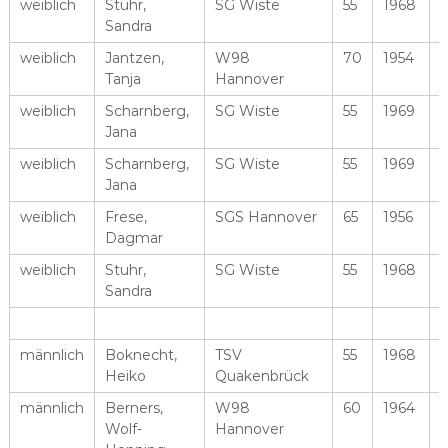
weiblich
Stuhr,
SG Wiste
55
1968
Sandra
weiblich
Jantzen,
W98
70
1954
Tanja
Hannover
weiblich
Scharnberg,
SG Wiste
55
1969
Jana
weiblich
Scharnberg,
SG Wiste
55
1969
Jana
weiblich
Frese,
SGS Hannover
65
1956
Dagmar
weiblich
Stuhr,
SG Wiste
55
1968
Sandra
männlich
Boknecht,
TSV
55
1968
Heiko
Quakenbrück
männlich
Berners,
W98
60
1964
Wolf-
Hannover