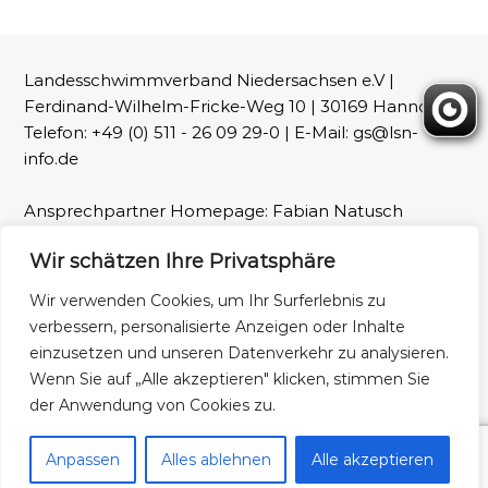
Landesschwimmverband Niedersachsen e.V |
Ferdinand-Wilhelm-Fricke-Weg 10 | 30169 Hannover |
Telefon: +49 (0) 511 - 26 09 29-0 | E-Mail: gs@lsn-
info.de
Ansprechpartner Homepage: Fabian Natusch
(webmaster@lsn-info.de)
Wir schätzen Ihre Privatsphäre
Fotos: LSN und Patrick Wallbaum
Wir verwenden Cookies, um Ihr Surferlebnis zu
verbessern, personalisierte Anzeigen oder Inhalte
Impressum
Datenschutz
einzusetzen und unseren Datenverkehr zu analysieren.
Wenn Sie auf „Alle akzeptieren" klicken, stimmen Sie
der Anwendung von Cookies zu.
Copyright © 2026
Landesschwimmverband Niedersachsen
Alle Rechte
Anpassen
Alles ablehnen
Alle akzeptieren
vorbehalten. Theme:
Flash
von ThemeGrill. Präsentiert von
WordPress