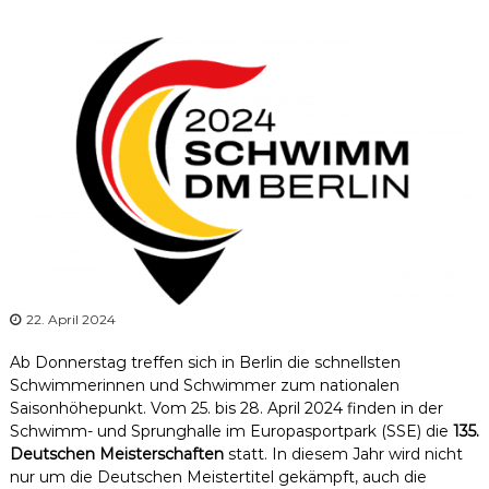
r
b
a
n
d
N
i
e
d
e
r
s
a
22. April 2024
c
Ab Donnerstag treffen sich in Berlin die schnellsten
h
Schwimmerinnen und Schwimmer zum nationalen
s
Saisonhöhepunkt. Vom 25. bis 28. April 2024 finden in der
e
Schwimm- und Sprunghalle im Europasportpark (SSE) die
135.
n
Deutschen Meisterschaften
statt. In diesem Jahr wird nicht
nur um die Deutschen Meistertitel gekämpft, auch die