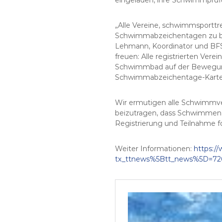
„Alle Vereine, schwimmsportt
Schwimmabzeichentagen zu bet
Lehmann, Koordinator und BFS-
freuen: Alle registrierten Vere
Schwimmbad auf der Bewegung
Schwimmabzeichentage-Karte zu
Wir ermutigen alle Schwimmv
beizutragen, dass Schwimmen a
Registrierung und Teilnahme fo
Weiter Informationen:
https:/
tx_ttnews%5Btt_news%5D=72