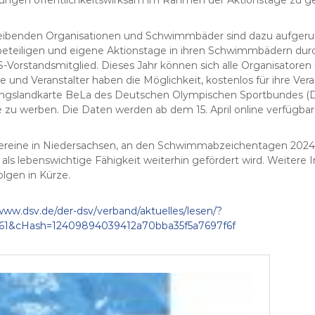
reibenden Organisationen und Schwimmbäder sind dazu aufgeruf
eiligen und eigene Aktionstage in ihren Schwimmbädern durc
Vorstandsmitglied. Dieses Jahr können sich alle Organisatoren ü
ine und Veranstalter haben die Möglichkeit, kostenlos für ihre Ver
slandkarte BeLa des Deutschen Olympischen Sportbundes (DOS
 werben. Die Daten werden ab dem 15. April online verfügbar 
ereine in Niedersachsen, an den Schwimmabzeichentagen 2024
ls lebenswichtige Fähigkeit weiterhin gefördert wird. Weitere 
lgen in Kürze.
/www.dsv.de/der-dsv/verband/aktuelles/lesen/?
61&cHash=12409894039412a70bba35f5a7697f6f