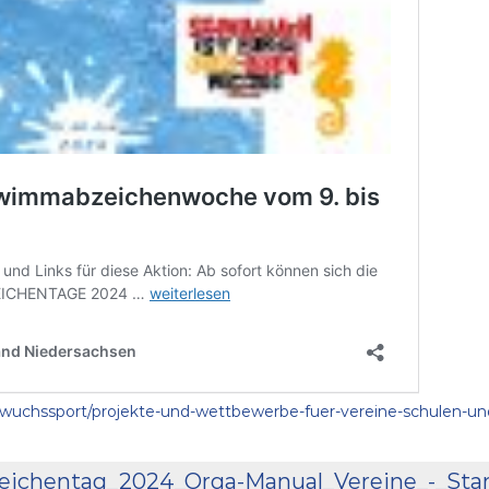
achwuchssport/projekte-und-wettbewerbe-fuer-vereine-schulen-un
chentag_2024_Orga-Manual_Vereine_-_Stan