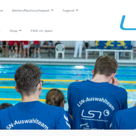
he
Breiten/Nachwuchssport
Jugend
r
Shop
FWD im Sport