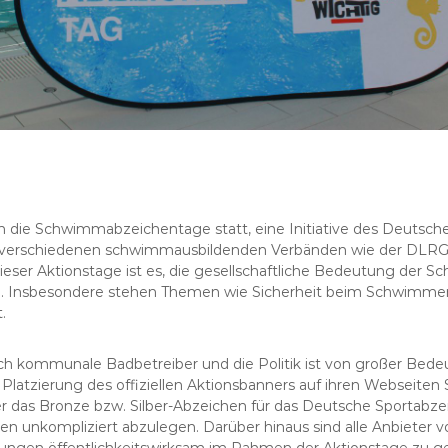
n die Schwimmabzeichentage statt, eine Initiative des Deutsc
 verschiedenen schwimmausbildenden Verbänden wie der DLRG
ser Aktionstage ist es, die gesellschaftliche Bedeutung der S
en. Insbesondere stehen Themen wie Sicherheit beim Schwimm
.
ch kommunale Badbetreiber und die Politik ist von großer Bede
e Platzierung des offiziellen Aktionsbanners auf ihren Webseite
r das Bronze bzw. Silber-Abzeichen für das Deutsche Sportab
en unkompliziert abzulegen. Darüber hinaus sind alle Anbiete
ungen öffentlichkeitswirksam im Rahmen der Aktionstage zu ge