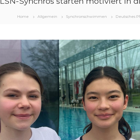
 LSN-Synchros starten motiviert in d
Home
Allgemein
Synchronschwimmen
Deutsches Pfl