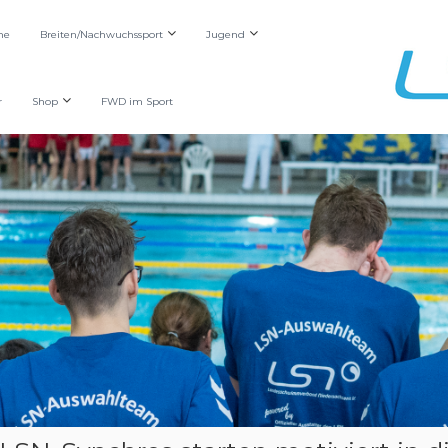
he
Breiten/Nachwuchssport
Jugend
r
Shop
FWD im Sport