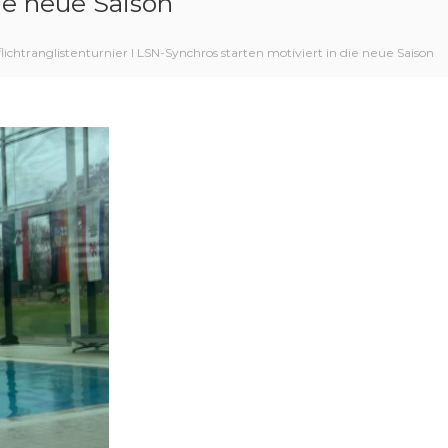
ie neue Saison
ichtranglistenturnier I LSN-Synchros starten motiviert in die neue Saison