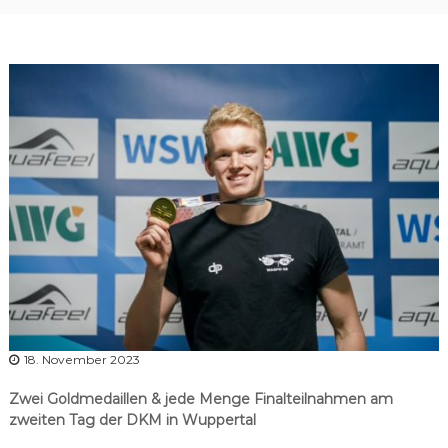
r
b
a
n
d
N
i
e
d
e
r
s
a
c
h
18. November 2023
s
e
Zwei Goldmedaillen & jede Menge Finalteilnahmen am
n
zweiten Tag der DKM in Wuppertal