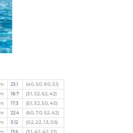
am
23:1
(4:0, 5:0, 9:0, 5:1)
am
18:7
(3:1, 5:2, 6:2, 4:2)
am
17:3
(5:1, 3:2, 5:0, 4:0)
am
22:4
(6:0, 7:0, 5:2, 4:2)
am
3:12
(0:2, 2:2, 1:3, 0:5)
am
13:6
(3:1, 4:2, 4:2, 2:1)