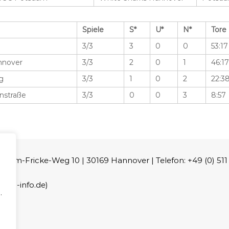
Spiele
S*
U*
N*
Tore
3/3
3
0
0
53:17
nnover
3/3
2
0
1
46:17
g
3/3
1
0
2
22:3
nstraße
3/3
0
0
3
8:57
m-Fricke-Weg 10 | 30169 Hannover | Telefon: +49 (0) 511 - 
lsn-info.de)
.