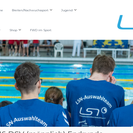
he
Breiten/Nachwuchssport
Jugend
r
Shop
FWD im Sport