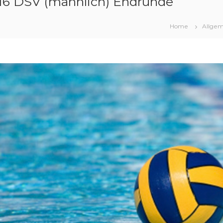
16 DSV (männlich) Endrunde
Home
Allgem