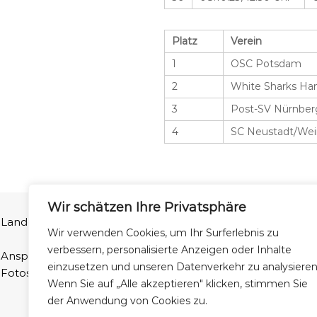
Platz
Verein
1
OSC Potsdam
2
White Sharks Ha
3
Post-SV Nürnber
4
SC Neustadt/Wei
Wir schätzen Ihre Privatsphäre
Landesschwimmverband Niedersachsen e.V | Ferdinand-Wilhel
Wir verwenden Cookies, um Ihr Surferlebnis zu
verbessern, personalisierte Anzeigen oder Inhalte
Ansprechpartner Homepage: Fabian Natusch (webmaster@
einzusetzen und unseren Datenverkehr zu analysieren
Fotos: LSN und Patrick Wallbaum
Wenn Sie auf „Alle akzeptieren" klicken, stimmen Sie
der Anwendung von Cookies zu.