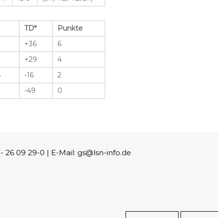
TD*
Punkte
+36
6
+29
4
8
-16
2
-49
0
26 09 29-0 | E-Mail: gs@lsn-info.de