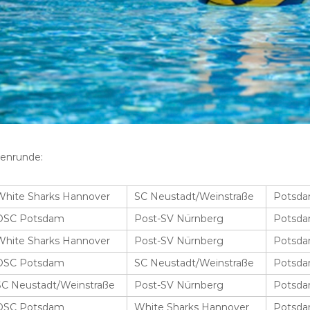
henrunde:
White Sharks Hannover
SC Neustadt/Weinstraße
Potsd
OSC Potsdam
Post-SV Nürnberg
Potsd
White Sharks Hannover
Post-SV Nürnberg
Potsd
OSC Potsdam
SC Neustadt/Weinstraße
Potsd
SC Neustadt/Weinstraße
Post-SV Nürnberg
Potsd
OSC Potsdam
White Sharks Hannover
Potsd