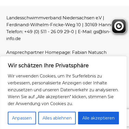
Landesschwimmverband Niedersachsen e.V |
Ferdinand-Wilhelm-Fricke-Weg 10 | 30169 Hannover |
Telefon: +49 (0) 511 - 26 09 29-0 | E-Mail: gs@lsn-
info.de
Ansprechpartner Homepage: Fabian Natusch
(webmaster@lsn-info.de)
Wir schätzen Ihre Privatsphäre
Fotos: LSN und Patrick Wallbaum
Wir verwenden Cookies, um Ihr Surferlebnis zu
verbessern, personalisierte Anzeigen oder Inhalte
Impressum
Datenschutz
einzusetzen und unseren Datenverkehr zu analysieren.
Wenn Sie auf „Alle akzeptieren" klicken, stimmen Sie
der Anwendung von Cookies zu.
Copyright © 2026
Landesschwimmverband Niedersachsen
Alle Rechte
Anpassen
Alles ablehnen
Alle akzeptieren
vorbehalten. Theme:
Flash
von ThemeGrill. Präsentiert von
WordPress