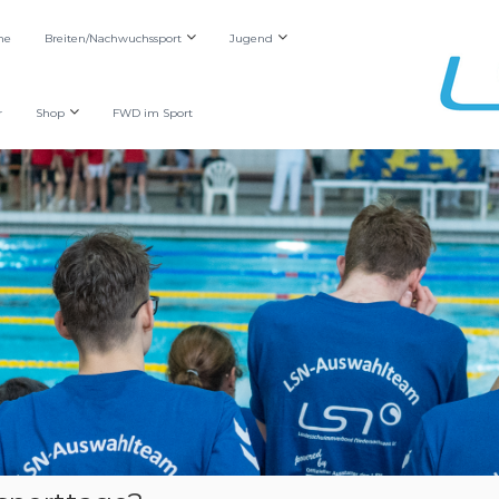
he
Breiten/Nachwuchssport
Jugend
r
Shop
FWD im Sport