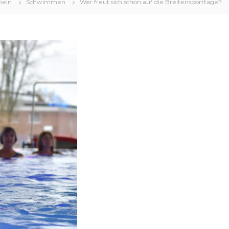
mein
Schwimmen
Wer freut sich schon auf die Breitensporttage?