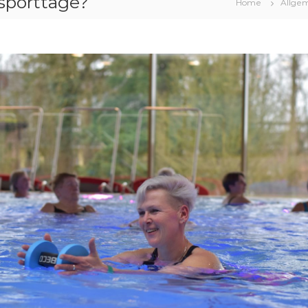
nsporttage?
Home
Allge