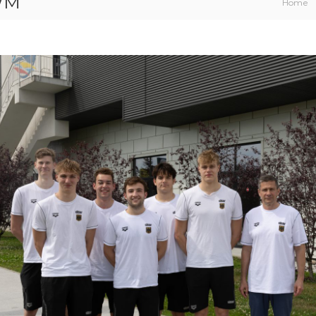
-WM
Home