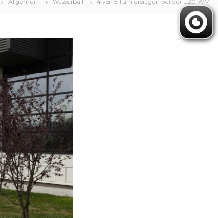
Allgemein
Wasserball
4 von 5 Turniersiegen bei der U20-WM