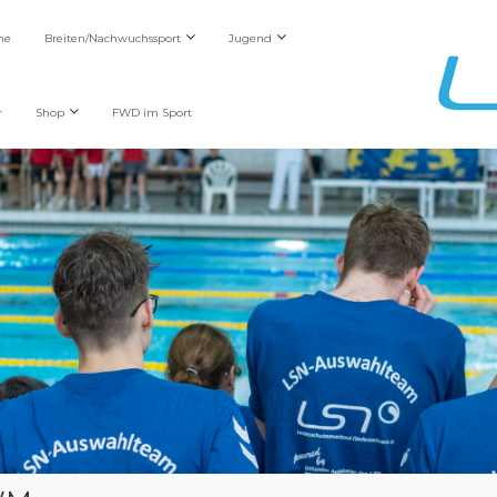
he
Breiten/Nachwuchssport
Jugend
r
Shop
FWD im Sport