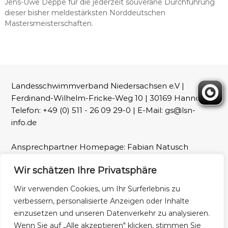
Jens-Uwe Deppe für die jederzeit souveräne Durchführung
dieser bisher meldestärksten Norddeutschen
Mastersmeisterschaften.
Landesschwimmverband Niedersachsen e.V |
Ferdinand-Wilhelm-Fricke-Weg 10 | 30169 Hannover |
Telefon: +49 (0) 511 - 26 09 29-0 | E-Mail: gs@lsn-
info.de
Ansprechpartner Homepage: Fabian Natusch
(webmaster@lsn-info.de)
Wir schätzen Ihre Privatsphäre
Fotos: LSN und Patrick Wallbaum
Wir verwenden Cookies, um Ihr Surferlebnis zu
verbessern, personalisierte Anzeigen oder Inhalte
Impressum
Datenschutz
einzusetzen und unseren Datenverkehr zu analysieren.
Wenn Sie auf „Alle akzeptieren" klicken, stimmen Sie