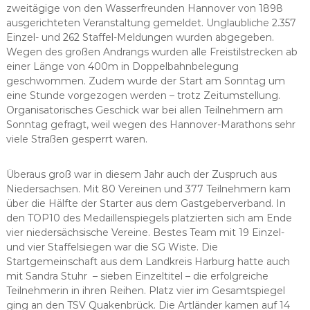
zweitägige von den Wasserfreunden Hannover von 1898
ausgerichteten Veranstaltung gemeldet. Unglaubliche 2.357
Einzel- und 262 Staffel-Meldungen wurden abgegeben.
Wegen des großen Andrangs wurden alle Freistilstrecken ab
einer Länge von 400m in Doppelbahnbelegung
geschwommen. Zudem wurde der Start am Sonntag um
eine Stunde vorgezogen werden – trotz Zeitumstellung.
Organisatorisches Geschick war bei allen Teilnehmern am
Sonntag gefragt, weil wegen des Hannover-Marathons sehr
viele Straßen gesperrt waren.
Überaus groß war in diesem Jahr auch der Zuspruch aus
Niedersachsen. Mit 80 Vereinen und 377 Teilnehmern kam
über die Hälfte der Starter aus dem Gastgeberverband. In
den TOP10 des Medaillenspiegels platzierten sich am Ende
vier niedersächsische Vereine. Bestes Team mit 19 Einzel-
und vier Staffelsiegen war die SG Wiste. Die
Startgemeinschaft aus dem Landkreis Harburg hatte auch
mit Sandra Stuhr – sieben Einzeltitel – die erfolgreiche
Teilnehmerin in ihren Reihen. Platz vier im Gesamtspiegel
ging an den TSV Quakenbrück. Die Artländer kamen auf 14