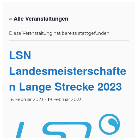
r
b
a
« Alle Veranstaltungen
n
d
Diese Veranstaltung hat bereits stattgefunden.
N
i
LSN
e
d
Landesmeisterschafte
e
r
n Lange Strecke 2023
s
a
c
18 Februar 2023
-
19 Februar 2023
h
s
e
n