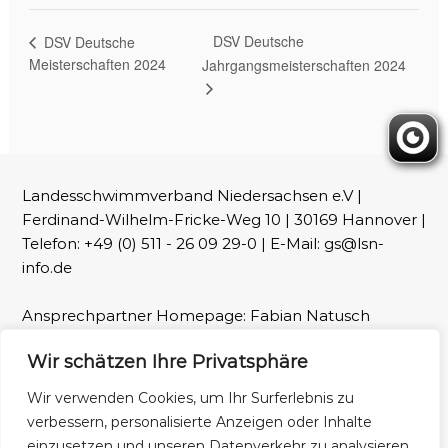
DSV Deutsche
DSV Deutsche
Meisterschaften 2024
Jahrgangsmeisterschaften 2024
Landesschwimmverband Niedersachsen e.V |
Ferdinand-Wilhelm-Fricke-Weg 10 | 30169 Hannover |
Telefon: +49 (0) 511 - 26 09 29-0 | E-Mail: gs@lsn-
info.de
Ansprechpartner Homepage: Fabian Natusch
(webmaster@lsn-info.de)
Wir schätzen Ihre Privatsphäre
Fotos: LSN und Patrick Wallbaum
Wir verwenden Cookies, um Ihr Surferlebnis zu
verbessern, personalisierte Anzeigen oder Inhalte
Impressum
Datenschutz
einzusetzen und unseren Datenverkehr zu analysieren.