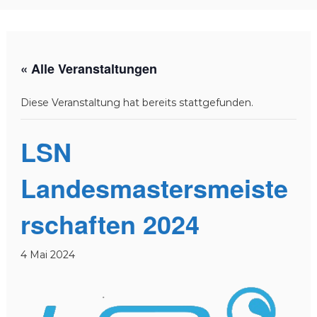
r
b
a
n
« Alle Veranstaltungen
d
N
Diese Veranstaltung hat bereits stattgefunden.
i
e
d
LSN
e
r
Landesmastersmeiste
s
a
rschaften 2024
c
h
4 Mai 2024
s
e
n