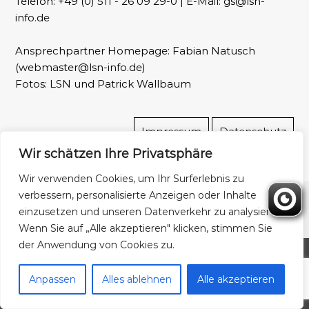
Telefon: +49 (0) 511 - 26 09 29-0 | E-Mail: gs@lsn-
r
info.de
b
a
Ansprechpartner Homepage: Fabian Natusch
n
(webmaster@lsn-info.de)
d
Fotos: LSN und Patrick Wallbaum
N
i
e
Impressum
Datenschutz
d
e
Wir schätzen Ihre Privatsphäre
r
Wir verwenden Cookies, um Ihr Surferlebnis zu
s
verbessern, personalisierte Anzeigen oder Inhalte
a
Copyright © 2026
Landesschwimmverband Niedersachsen
Alle Rechte
einzusetzen und unseren Datenverkehr zu analysieren.
c
vorbehalten. Theme:
Flash
von ThemeGrill. Präsentiert von
WordPress
Wenn Sie auf „Alle akzeptieren" klicken, stimmen Sie
h
der Anwendung von Cookies zu.
s
e
Anpassen
Alles ablehnen
Alle akzeptieren
n