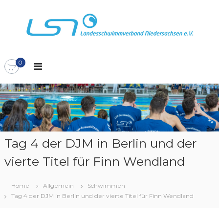
Z
u
m
I
L
L
n
S
h
a
N
0
a
n
l
d
t
e
s
s
p
s
r
c
i
n
h
Tag 4 der DJM in Berlin und der
g
w
vierte Titel für Finn Wendland
e
i
n
m
m
Home
Allgemein
Schwimmen
Tag 4 der DJM in Berlin und der vierte Titel für Finn Wendland
v
e