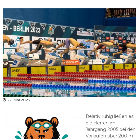
r
b
a
n
d
N
i
e
d
e
r
s
a
c
27. Mai 2023
h
s
Relativ ruhig ließen es
e
die Herren im
n
Jahrgang 2005 bei den
Vorläufen über 200 m