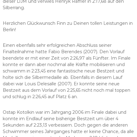
dieser DJM und verwies Henryk Raffler in 2:17,68 auf den
Silberrang.
Herzlichen Glückwunsch Finn zu Deinen tollen Leistungen in
Berlin!
Einen ebenfalls sehr erfolgreichen Abschluss seiner
Finalteilnahme hatte Fabio Berendes (2007). Den Vorlauf
beendete er mit einer Zeit von 2:26,97 als Fünfter. Im Finale
konnte er dann aber nochmal alle Kräfte mobilisieren und
schwamm in 2:23,45 eine fantastische neue Bestzeit und
holte sich die Silbermedaille ab. Ebenfalls in diesem Lauf
dabei war Louis Delesalle (2007). Er konnte seine neue
Bestzeit aus dem Vorlauf von 2:25,65 nicht noch mal toppen
und schlug in 2:26,45 auf Platz 6 an.
Ostap Kotolkin war im Jahrgang 2006 im Finale dabei und
konnte im Endlauf seine bisherige Bestzeit um über 4
Sekunden auf 2:23,13 verbessern. Doch gegen die anderen
Schwimmer seines Jahrganges hatte er keine Chance, da alle