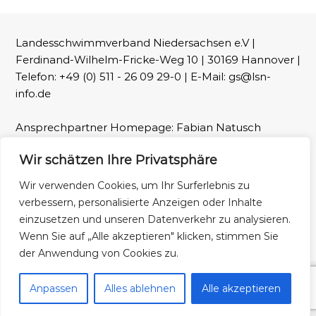
Landesschwimmverband Niedersachsen e.V |
Ferdinand-Wilhelm-Fricke-Weg 10 | 30169 Hannover |
Telefon: +49 (0) 511 - 26 09 29-0 | E-Mail: gs@lsn-
info.de
Ansprechpartner Homepage: Fabian Natusch
(webmaster@lsn-info.de)
Wir schätzen Ihre Privatsphäre
Fotos: LSN und Patrick Wallbaum
Wir verwenden Cookies, um Ihr Surferlebnis zu
verbessern, personalisierte Anzeigen oder Inhalte
Impressum
Datenschutz
einzusetzen und unseren Datenverkehr zu analysieren.
Wenn Sie auf „Alle akzeptieren" klicken, stimmen Sie
der Anwendung von Cookies zu.
Copyright © 2026
Landesschwimmverband Niedersachsen
Alle Rechte
Anpassen
Alles ablehnen
Alle akzeptieren
vorbehalten. Theme:
Flash
von ThemeGrill. Präsentiert von
WordPress